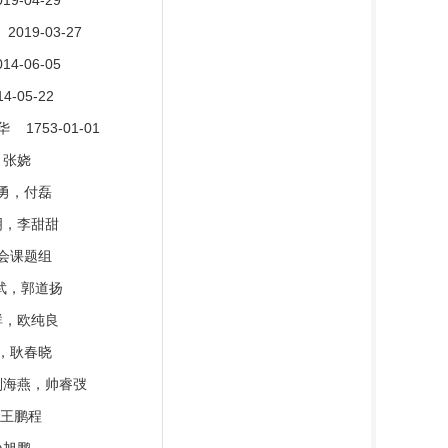
9-04-29
019-03-27
4-06-05
-05-22
 1753-01-01
合，张娆
，孙勇，付磊
曲明，李甜甜
计学会课题组
刘国武，郭道扬
操群，欧纯良
付荣，耿春晓
，刘海燕，帅睿弢
辉，王鹏程