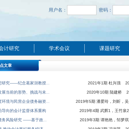
用户名：
密码：
会计研究
学术会议
课题研究
点文章
研究——纪念葛家澍教授...
2021年1期 杜兴强 202
展当前的形势、挑战与未...
2020年10期 陆建桥 20
环境与民营企业债务融资...
2019年5期 潘爱玲，刘昕，吴倩
治导向的会计监督体系重构
2019年4期 武辉1，王竹泉2 
务风险研究 ——基于政...
2019年3期 谭艳艳，邹梦琪 2