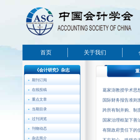
首页
关于我们
《会计研究》杂志
重
期刊订阅
在线投稿
葛家澍教授学术思想
重点文章
国际财务报告准则发
当期目录
跨所有制并购、制度
过刊浏览
国家治理框架下善
刊物动态
有限政府责任下的债
杂志简介