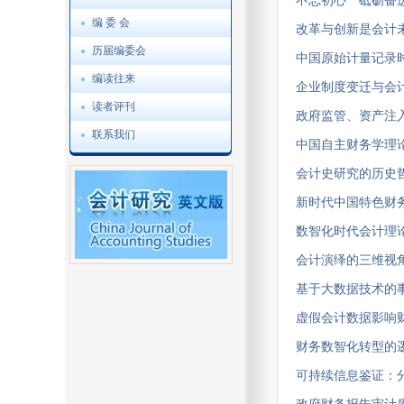
不忘初心 砥砺奋进
编 委 会
改革与创新是会计
历届编委会
中国原始计量记录时
编读往来
企业制度变迁与会
读者评刊
政府监管、资产注
联系我们
中国自主财务学理
会计史研究的历史哲
新时代中国特色财务
数智化时代会计理
会计演绎的三维视角
基于大数据技术的
虚假会计数据影响
财务数智化转型的逻
可持续信息鉴证：