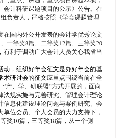
研（重点）课题，重点项目课题
22
项；
）会计科研课题项目的公示》公告。在
题组负责人，严格按照《学会课题管理
度在国内外公开发表的会计学优秀论文
篇、一等奖
8
篇、二等奖
12
篇、三等奖
20
，有利于调动广大会计人员关心我省当
活动，组织好年会征文是办好年会的基
学术研讨会的征文
应重点围绕当前在全
、“产、学、研联盟”方式开展的，面向
律法规实施与完善研究、管理会计理论
计信息化建设理论问题与案例研究、会
大单位会员、个人会员的大力支持下，
二等奖
10
篇，三等奖
18
篇，从一个侧