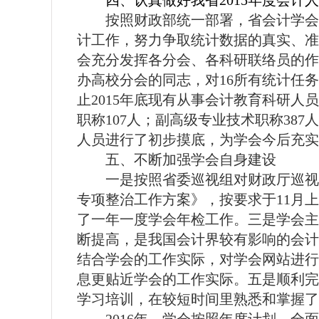
四、认真做好我省
2015
年度会计人
按照财政部统一部署，省会计学
计工作，努力争取统计数据的真实、准
会充分发挥各分会、各科研联络员的作
办高校分会的同志，对
16
所有统计任务
止
2015
年底现有从事会计教育科研人员
职称
107
人；副高级专业技术职称
387
人
人员进行了初步摸底，为学会今后充实
五、不断加强学会自身建设
一是按照省委巡视组对财政厅巡视
专项整治工作方案》，按要求于
11
月上
了一年一度学会年检工作。三是学会主
断提高，是我国会计界较有影响的会计
结合学会的工作实际，对学会网站进行
息更贴近学会的工作实际。五是顺利完
学习培训，在较短时间里熟悉和掌握了