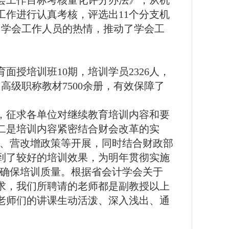
会工作目标考核量化评分办法》，从机
工作进行认真考核，
评选出
11
个分支机
了学会工作人员的热情，推动了学会工
育面授培训班
10
期，培训学员
2326
人，
中高级职称教材
7500
余册，有效保障了
，征求各单位对继续教育培训内容和要
二是培训内容紧密结合财会改革的实
、营改增政策等开展，同时结合财政部
到了较好的培训效果，为明年贯彻实施
确保培训质量。根据省会计学会关于
求，我们所聘请的老师都是副教授以上
老师们的讲课生动活泼、深入浅出、通