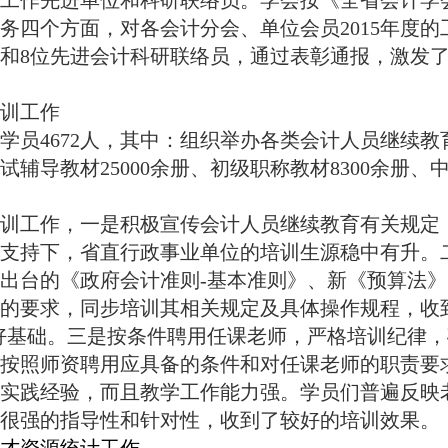
工作先进单位和科研联络员。
学会按《全省会计学
务四个方面，对各会计分会、单位会员
2015
年度的
和
8
位先进会计科研联络员，通过表彰通报，
激发
训工作
学员
4672
人，其中：组织举办各类会计人员继续教
试辅导教材
25000
余册、初级职称教材
8300
余册、
训工作，一是积极宣传会计人员继续教育有关规定
支持下，省直行政事业单位的培训生源稳中有升。
新出台的《政府会计准则
-
基本准则》、新《预算法》
的要求，同步培训其相关规定及具体操作规程，收
好基础。三是按条件聘用任课老师，严格培训纪律，
按照师资聘用应具备的条件和对任课老师的职责要
实践经验，而且教学工作能力强。学员们普遍反映
很强的指导性和针对性，收到了较好的培训效果。