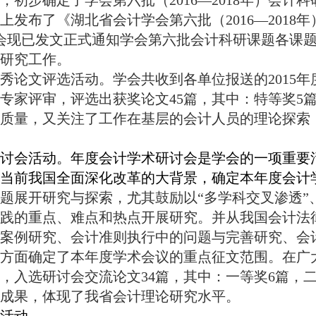
，初步确定了学会第六批（
2016
—
2018
年
）
会计科
上发布了《湖北省会计学会第六批（
2016
—
2018
年
会现已发文正式通知学会第六批会计科研课题各课
研究工作。
秀论文评选活动。学会共收到各单位报送的
2015
年
专家评审，
评选出获奖论文
45
篇，其中：特等奖
5
质量，又关注了工作在基层的会计人员的理论探索
讨会活动。年度会计学术研讨会是学会的一项重要
当前我国全面深化改革的大背景，确定本年度会计
题展开研究与探索，尤其鼓励以“多学科交叉渗透”
践的重点、难点和热点开展研究。并从我国会计法
案例研究、会计准则执行中的问题与完善研究、会
方面确定了本年度学术会议的重点征文范围。在广
，入选研讨会交流论文
34
篇，其中：一等奖
6
篇，
成果，体现了我省会计理论研究水平。