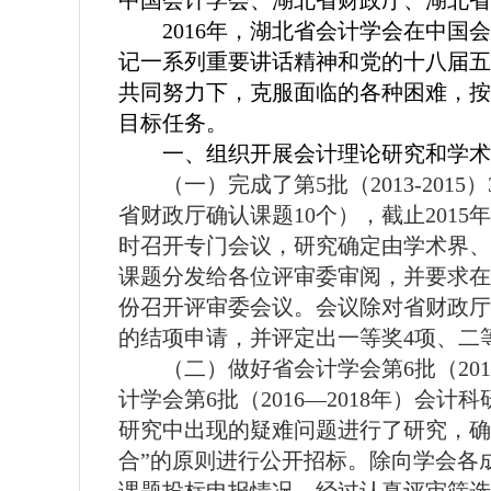
中国会计学会、湖北省财政厅、湖北省
2016
年，
湖北省会计
学会在中国会
记一系列重要讲话精神和党的十八届五
共同努力下，克服面临的各种困难，按
目标任务
。
一、组织开展会计理论研究和学术
（一）完成了第
5
批（
2013-2015
）
省财政厅确认课题
10
个），截止
2015
年
时召开专门会议，研究确定由学术界、
课题分发给各位评审委审阅，并要求在
份召开评审委会议。会议除对省财政厅
的结项申请，并评定出一等奖
4
项、二
（二）做好省会计学会第
6
批（
201
计学会第
6
批（
2016
—
2018
年）会计科
研究中出现的疑难问题进行了研究，确
合”的原则进行公开招标。除向学会各