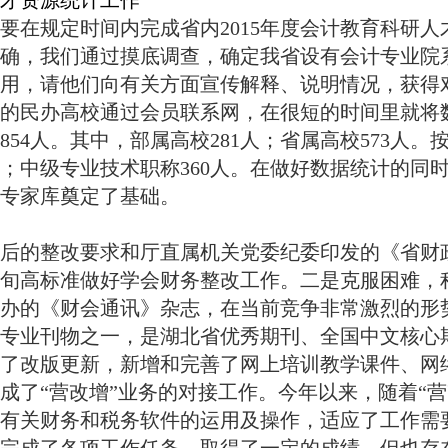
才资源统计工作
会要在规定时间内完成省内
2015
年度会计教育科研人
确，我们通过摸底调查，确定我省设有会计专业院
用，请他们向有关方面宣传解释、说明情况，获得
的民办高校通过会员联系网，在很短的时间里就将
854
人。其中，部属高校
281
人；省属高校
573
人。
；中级专业技术职称
360
人。在做好数据统计的同
专家库奠定了基础。
后的整改要求和厅直属机关党委纪委印发的《省财
旬高标准做好学会财务整改工作。二是克服困难，
办的《财会通讯》杂志，在当前竞争非常激烈的形
专业刊物之一，是湖北省优秀期刊、全国中文核心
了改版更新，新增和完善了网上培训教学课件、网
成了“营改增”业务的对接工作。今年以来，随着“
有关财务和税务软件的运用及操作，适应了工作需