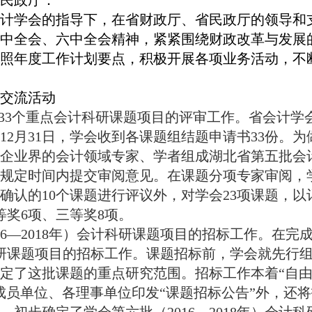
民政厅：
计学会的指导下，在省财政厅、省民政厅的领导和
中全会、六中全会精神，
紧紧围绕财政改革与发展
照年度工作计划要点，积极开展各项业务活动，不
交流活动
33
个重点会计科研课题项目的评审工作。省会计学
12
月
31
日，学会收到各课题组结题申请书
33
份。为
企业界的会计领域专家、学者组成湖北省第五批会
规定时间内提交审阅意见。在课题分项专家审阅，
确认的
10
个课题进行评议外，对学会
23
项课题，以
等奖
6
项、三等奖
8
项。
6
—
2018
年）会计科研课题项目的招标工作。在完
研课题项目的招标工作。
课题招标前，学会就先行
定了这批课题的重点研究范围。
招标工作本着“自
成员单位、
各理事单位印发“课题招标公告”外，还