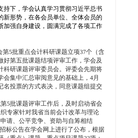
支持下
，学会认真学习贯彻习近平总书
的新形势，
在
各会员单位、全体会员的
断加强自身建设
，
圆满完成了各项工作
会第
5
批重点会计科研课题立项
37
个（含
做好第五批课题结项评审工作，学会及
计科研课题评审委员会。评委会先期将
学会集中汇总审阅意见的基础上，
4
月
记名投票的方式表决，同意课题组提交
成第
5
批课题评审工作后，及时启动省会
组织专家针对我省当前会计改革与理论
由申请、公平竞争、资助与自筹相结
将招标公告在学会网上进行了公布，根据