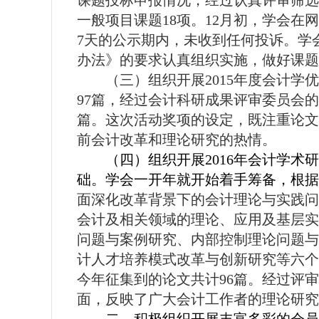
课题投标申报情况，经过认真评审筛选
一般项目课题
18
项。
12
月初，学会在网
7
天的公示期内，未收到任何投诉。学
办法》的要求认真组织实施，做好课题
（三）组织开展
2015
年度会计学优
97
篇，经过会计科研成果评审委员会的
篇。
这次活动奖项的设定，既注重论文
前会计改革和理论研究的热情。
（四）组织开展
2016
年会计学术研
础。学会一开年就开始着手筹备，根据
面深化改革背景下的会计理论与实践问
会计及相关领域的理论、应用及基层实
问题与案例研究、内部控制理论问题与
计人才培养模式改革与创新研究等六个
今年征集到的论文共计
96
篇。经过评审
面，反映了广大会计工作者的理论研究