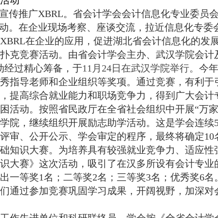
活动
入宣传推广
XBRL
。省会计学会会计信息化专业委员
活动。在企业现场考察、座谈交流，拉近信息化专委
XBRL
在企业的应用，促进湖北省会计信息化的发
扑克竞赛活动。由省会计学会主办、武汉学院会计
动经过精心筹备，于
11
月
24
日
在武汉学院举行。
今
秀指导老师和企业组织等奖项。通过竞赛，有利于
，提高综合就业能力和职场竞争力，得到广大会计
困活动。按照省民政厅在全省社会组织中开展“万家
学院，继续组织开展励志助学活动。这是学会连续
评审、公开公示、学会审定的程序，最终将确定
10
础知识大赛。为培养具有较强就业竞争力、适应性
识大赛》这次活动，吸引了在汉多所设有会计专业
出一等奖
1
名；二等奖
2
名；三等奖
3
名；优秀奖
6
名
们通过参加竞赛巩固学习成果，开阔视野，加深对