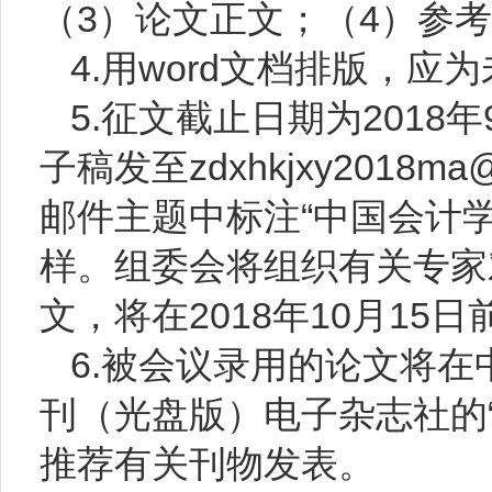
（
3
）论文正文；（
4
）参考
4.
用
word
文档排版，应为
5.
征文截止日期为
2018
年
子稿发至
zdxhkjxy2018ma
邮件主题中标注“中国会计
样。组委会将组织有关专家
文，将在
2018
年
10
月
15
日
6.
被会议录用的论文将在
刊（光盘版）电子杂志社的
推荐有关刊物发表。