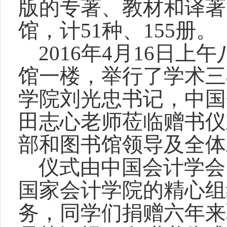
版的专著、教材和译著
馆，计
51
种、
155
册。
2016
年
4
月
16
日上午
馆一楼，举行了学术三
学院刘光忠书记，中国
田志心老师莅临赠书仪
部和图书馆领导及全体
仪式由中国会计学会
国家会计学院的精心组
务，同学们捐赠六年来