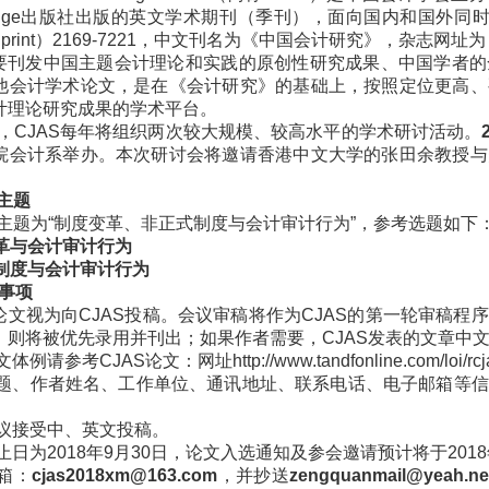
ledge出版社出版的英文学术期刊（季刊），面向国内和国外同时发行，
print）2169-7221，中文刊名为《中国会计研究》，杂志网址为：http://ww
主要刊发中国主题会计理论和实践的原创性研究成果、中国学者
他会计学术论文，是在《会计研究》的基础上，按照定位更高、
计理论研究成果的学术平台。
，CJAS每年将组织两次较大规模、较高水平的学术研讨活动。
院会计系举办。本次研讨会将邀请香港中文大学的张田余教授与
主题
主题为“制度变革、非正式制度与会计审计行为”，参考选题如下
革与会计审计行为
制度与会计审计行为
事项
论文视为向CJAS投稿。会议审稿将作为CJAS的第一轮审稿
，则将被优先录用并刊出；如果作者需要，CJAS发表的文章中
例请参考CJAS论文：网址http://www.tandfonline.com/loi/rcj
标题、作者姓名、工作单位、通讯地址、联系电话、电子邮箱等
会议接受中、英文投稿。
截止日为2018年9月30日，论文入选通知及参会邀请预计将于201
邮箱：
cjas2018xm@163.com
，并抄送
zengquanmail@yeah.ne