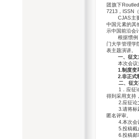
团旗下Rout
7213，ISSN（
CJAS
中国元素的其
示中国前沿会
根据惯例
门大学管理学
表主题演讲。
一、征文
本次会议
1.
制度变
2.
非正式
二、征文
1．应征
得到采用支持
2.应征论文体
3.请将
匿名评审。
4.本次
5.投稿
6.投稿