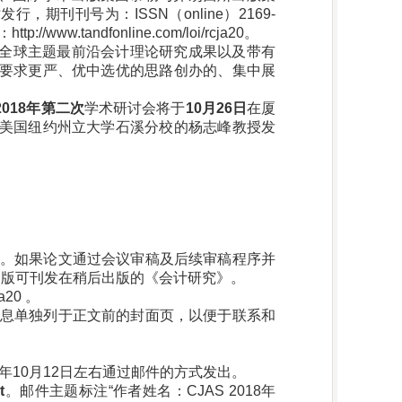
期刊刊号为：ISSN（online）2169-
w.tandfonline.com/loi/rcja20。
的全球主题最前沿会计理论研究成果以及带有
要求更严、优中选优的思路创办的、集中展
2018
年第二次
学术研讨会将于
10
月
26
日
在厦
美国纽约州立大学石溪分校的杨志峰教授发
：
程序。如果论文通过会议审稿及后续审稿程序并
文版可刊发在稍后出版的《会计研究》。
a20 。
信息单独列于正文前的封面页，以便于联系和
8年10月12日左右通过邮件的方式发出。
t
。邮件主题标注“作者姓名：CJAS 2018年