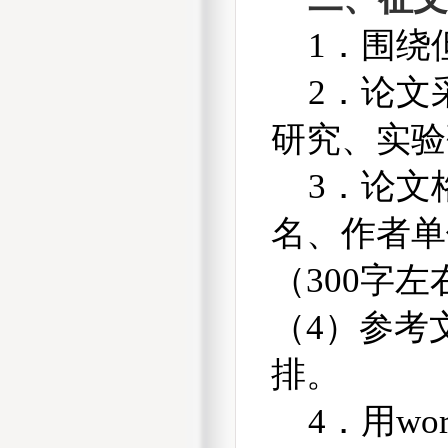
1
．围绕
2
．论文
研究、实验
3
．论文
名、作者单
（
300
字左
（
4
）参考
排。
4
．用
wo