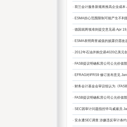
·
荷兰会计服务新规将推高企业成本
·
ESMA担心范围限制可能产生不利
·
德国就两项准则提交意见函
Apr 19
·
ESMA表明商誉减值的披露仍需改
·
2012年石油并购交易4020亿美元
·
FASB提议明确私营公司公允价值
·
EFRAG对IFRS9 修订发布意见
Jan
·
财务会计基金会审议组认为《FASB第
·
FASB提议明确私营公司公允价值
·
SEC因审计问题指控毕马威雇员
Ja
·
安永遭SEC调查 涉嫌违反审计条