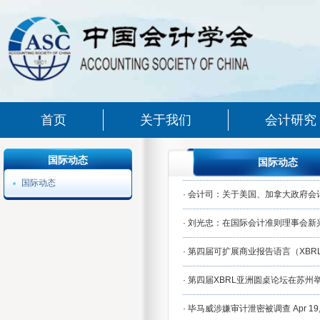
首页
关于我们
会计研究
国际动态
国际动态
国际动态
·
会计司：关于美国、加拿大政府会计
·
刘光忠：在国际会计准则理事会新兴
·
第四届可扩展商业报告语言（XBR
·
第四届XBRL亚洲圆桌论坛在苏州
·
毕马威涉嫌审计泄密被调查
Apr 19