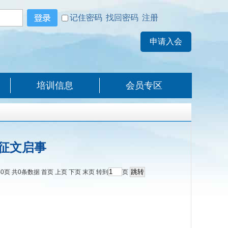
记住密码
找回密码
注册
培训信息
会员专区
会征文启事
共
0
页 共
0
条数据
首页
上页
下页
末页
转到
页