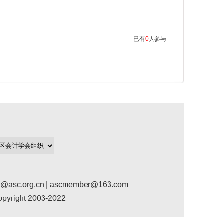
已有
0
人参与
org.cn | ascmember@163.com
ight 2003-2022