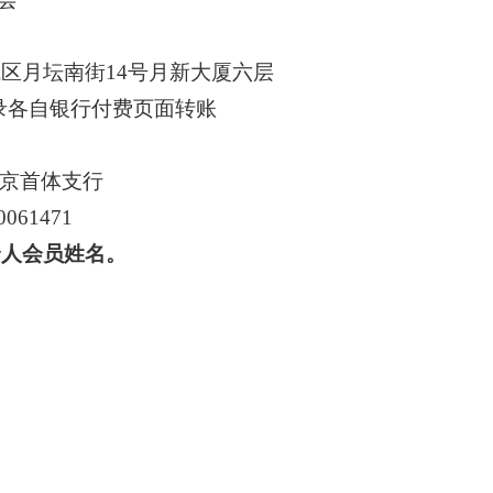
月坛南街
14
号月新大厦六层
录各自银行付费页面转账
京首体支行
0061471
个人会员姓名。