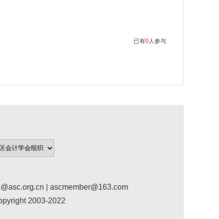
已有
0
人参与
org.cn | ascmember@163.com
ight 2003-2022