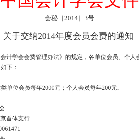
中国会计学会文件
会秘［
2014
］
3
号
关于交纳
2014
年度会员会费的通知
国会计学会会费管理办法》的规定，各单位会员、个人
知如下：
业类单位会员每年
2000
元；个人会员每年
200
元。
会
首体支行
0061471
会