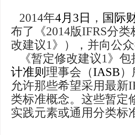
2014
年
4
月
3
日
，
国际
布了《
2014
版
IFRS
分类
改建议
1
》），并向公众
《暂定修改建议
1
》包
计准则
理事会（
IASB
）
允许那些希望采用最新
I
类标准概念。这些暂定
实践元素或通用分类标