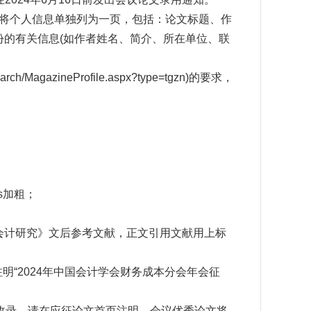
请将个人信息单独列为一页，包括：论文标题、作
份的有关信息
(
如作者姓名、简介、所在单位、联
esearch/MagazineProfile.aspx?type=tgzn)的要求，
ds加粗；
考《会计研究》文后参考文献，正文引用文献用上标
明“
2024
年中国会计学会财务成本分会年会征
收录，请在应征论文首页注明。会议优秀论文将