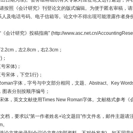
，请按照《会计研究》刊登论文的版式编辑。为便于匿名审稿，
系人及电话号码、电子信箱等。论文中不得出现可能泄露作者身
“《会计研究》投稿指南”
(
http://www.asc.net.cn/AccountingR
.2cm，左2.8cm，右2.3cm；
行
)
；
五号宋体
)
；
五号宋体，下空1行
)
；
Roman字体，字号与中文部分相同，文题、Abstract、Key Wor
，图表分别按顺序编号；
宋体，英文文献使用Times New Roman字体。文献格式参
D
文档，要求以
“
第一作者姓名
+
论文题目
”
作文件名，邮件主题请注
m
。
入选论文将收录到会议论文集
(
内部资料，不对外发布
)
，如不同意