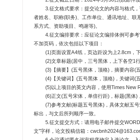
3.征文格式要求：提交论文的内容与格式
者姓名、职称
(
职务
)
、工作单位、通讯地址、联
系方式、资助项目、鸣谢等
)
。
4.征文编排要求：应征论文编排体例可参考
不加页码，依次包括以下项目：
(1)页面设置A4纸，页边距设为上2.8cm，下2
(2)文章标题
(
居中，三号黑体，上下各空1
(3)【摘要】
(
五号黑体，顶格
)
，摘要内容
(
(4)【关键词】
(
五号黑体，顶格
)
，关键词
(
(5)以上项目的英文内容，使用Times New 
(6)正文
(
五号宋体，单倍行距
)
，标题
(
黑体
)
(7)参考文献
(
标题五号黑体
)
，具体文献五号
标出，与文后所列顺序一致。
5.征文提交方式：请用电子邮件提交
WOR
文”字样，论文投稿信箱：
cwcbnh2024@163.co
6.会议通过匿名评审程序确定入选论文。