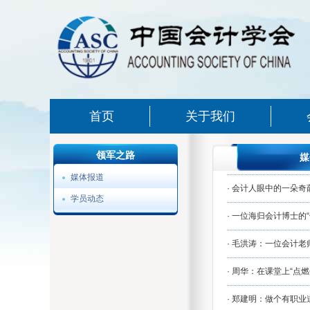
首页
关于我们
领军之路
媒
媒体报道
·
会计人眼中的一朵奇
学员动态
·
一位海归会计博士的“
·
毛洪涛：一位会计老
·
周华：在课堂上“点燃
·
郑建明：做个有职业