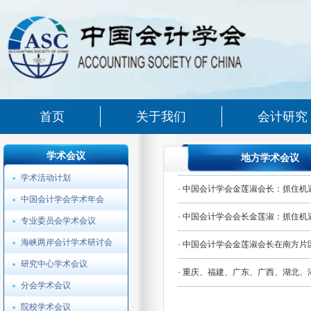
首页
关于我们
会计研究
学术会议
地方学术会议
学术活动计划
·
中国会计学会金莲淑会长：抓住机遇 
中国会计学会学术年会
·
中国会计学会会长金莲淑：抓住机遇
专业委员会学术会议
会计基础理论专业委员会
海峡两岸会计学术研讨会
·
中国会计学会金莲淑会长在南方片区
企业会计准则专业委员会
研究中心学术会议
·
重庆、福建、广东、广西、湖北、湖
内部控制专业委员会
分会学术会议
财务管理专业委员会
院校学术会议